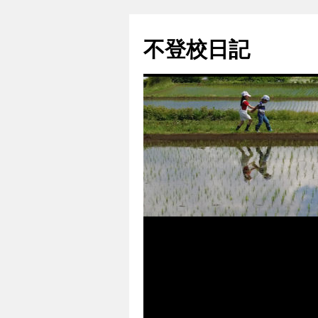
コ
ン
不登校日記
テ
ン
ツ
へ
ス
キ
ッ
プ