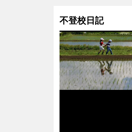
コ
ン
不登校日記
テ
ン
ツ
へ
ス
キ
ッ
プ